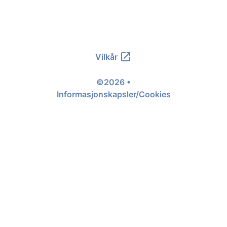
open_in_new
Vilkår
©2026 •
Informasjonskapsler/Cookies